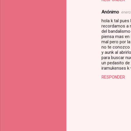
Anónimo
enero
hola k tal pues
recordamos a 
del bandalismo 
piensa mas en i
mal pero por la
no te conozco c
y aunk al abrir
para buscar nu
un pedasito de
iramukenses k 
RESPONDER