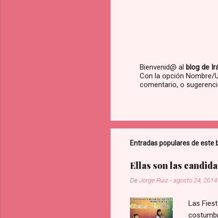
Bienvenid@ al
blog de I
Con la opción Nombre/UR
P
comentario, o sugerenci
u
b
l
i
c
a
r
Entradas populares de este 
u
n
Ellas son las candida
c
o
De
Jorge Ruiz
-
agosto 24, 2014
m
e
n
Las Fiest
t
costumbre
a