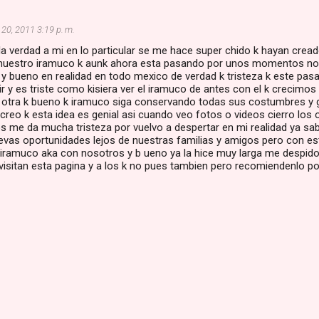
 20, 2011 3:19 p. m.
 la verdad a mi en lo particular se me hace super chido k hayan crea
nuestro iramuco k aunk ahora esta pasando por unos momentos n
y bueno en realidad en todo mexico de verdad k tristeza k este pas
r y es triste como kisiera ver el iramuco de antes con el k crecimos
 otra k bueno k iramuco siga conservando todas sus costumbres y gr
reo k esta idea es genial asi cuando veo fotos o videos cierro los o
los me da mucha tristeza por vuelvo a despertar en mi realidad ya sa
evas oportunidades lejos de nuestras familias y amigos pero con e
 iramuco aka con nosotros y b ueno ya la hice muy larga me despido
visitan esta pagina y a los k no pues tambien pero recomiendenlo p