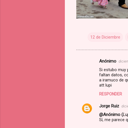
12 de Diciembre
Anónimo
dicie
C
Si estubo muy p
o
faltan datos, c
m
a iramuco de qu
att lupi
e
RESPONDER
n
t
Jorge Ruiz
dici
a
@Anónimo (
Lu
Sí, me parece q
r