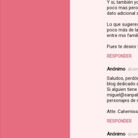
i
Y si, también 
poco mas pero s
o
dato adicional 
s
Lo que sugieres
poco más de la
entre mis famil
Pues te deseo f
RESPONDER
Anónimo
dicie
Saludos, perdón
blog dedicado a
Si alguien tien
miguel@sanpablo
personajes de 
Atte. Cahemis
RESPONDER
Anónimo
dicie