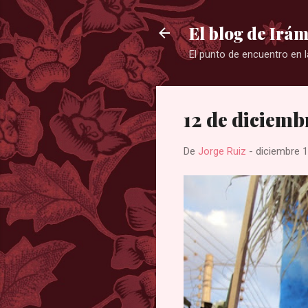
El blog de Irám
El punto de encuentro en l
12 de diciemb
De
Jorge Ruiz
-
diciembre 1