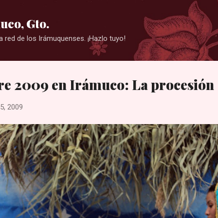
Ir al contenido principal
uco, Gto.
a red de los Irámuquenses. ¡Hazlo tuyo!
re 2009 en Irámuco: La procesión
5, 2009