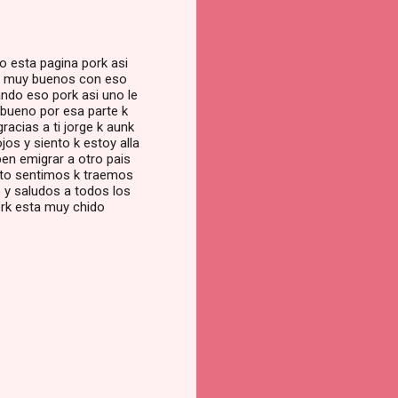
do esta pagina pork asi
o muy buenos con eso
ando eso pork asi uno le
 bueno por esa parte k
acias a ti jorge k aunk
jos y siento k estoy alla
ben emigrar a otro pais
sto sentimos k traemos
 y saludos a todos los
ork esta muy chido