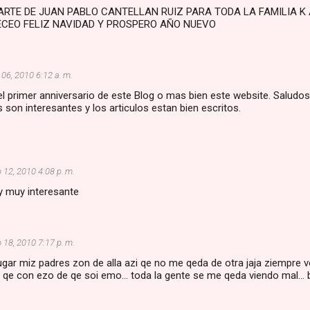
ARTE DE JUAN PABLO CANTELLAN RUIZ PARA TODA LA FAMILIA K
ECEO FELIZ NAVIDAD Y PROSPERO AÑO NUEVO
 06, 2010 6:12 a. m.
el primer anniversario de este Blog o mas bien este website. Saludo
on interesantes y los articulos estan bien escritos.
 12, 2010 4:08 p. m.
y muy interesante
 18, 2010 7:17 p. m.
ugar miz padres zon de alla azi qe no me qeda de otra jaja ziempre 
 qe con ezo de qe soi emo... toda la gente se me qeda viendo mal... b
.