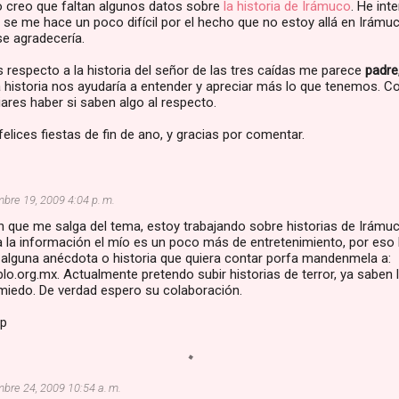
yo creo que faltan algunos datos sobre
la historia de Irámuco
. He int
e me hace un poco difícil por el hecho que no estoy allá en Irámuc
se agradecería.
 respecto a la historia del señor de las tres caídas me parece
padre
 historia nos ayudaría a entender y apreciar más lo que tenemos. 
iares haber si saben algo al respecto.
elices fiestas de fin de ano, y gracias por comentar.
mbre 19, 2009 4:04 p. m.
 que me salga del tema, estoy trabajando sobre historias de Irámuco
 la información el mío es un poco más de entretenimiento, por eso 
e alguna anécdota o historia que quiera contar porfa mandenmela a:
.org.mx. Actualmente pretendo subir historias de terror, ya saben l
miedo. De verdad espero su colaboración.
sp
mbre 24, 2009 10:54 a. m.