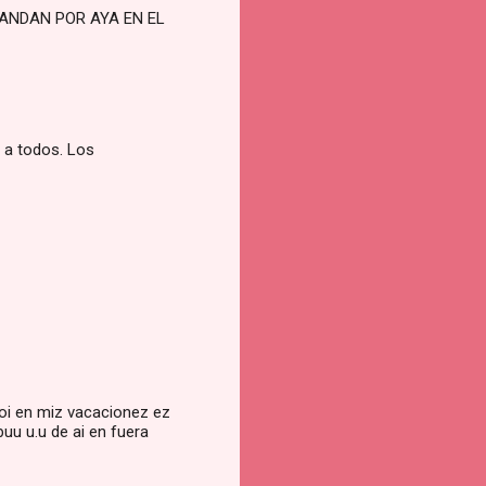
 ANDAN POR AYA EN EL
s a todos. Los
voi en miz vacacionez ez
uu u.u de ai en fuera