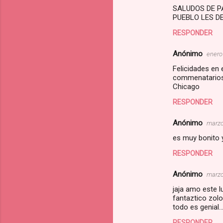
SALUDOS DE P
PUEBLO LES D
RESPONDER
Anónimo
enero
Felicidades en 
commenatarios s
Chicago
RESPONDER
Anónimo
marzo
es muy bonito 
RESPONDER
Anónimo
marzo
jaja amo este l
fantaztico zolo
todo es genial..
RESPONDER