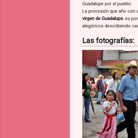
Guadalupe por el pueblo:
La procesión que año con 
virgen de Guadalupe
, es po
alegóricos describiendo ca
Las fotografías: