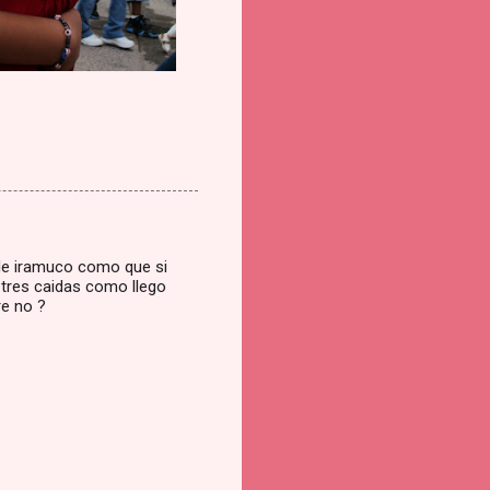
a de iramuco como que si
s tres caidas como llego
re no ?