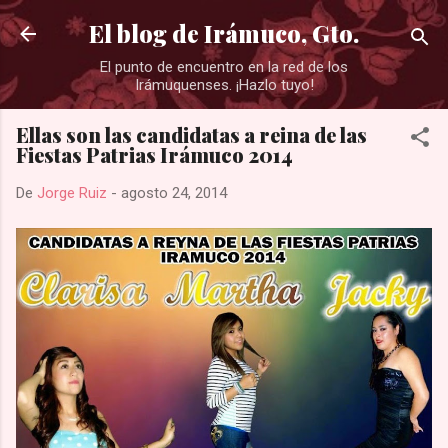
Ir al contenido principal
El blog de Irámuco, Gto.
El punto de encuentro en la red de los
Irámuquenses. ¡Hazlo tuyo!
Ellas son las candidatas a reina de las
Fiestas Patrias Irámuco 2014
De
Jorge Ruiz
-
agosto 24, 2014