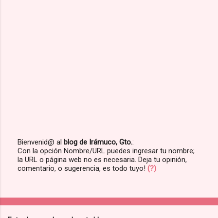
Bienvenid@ al
blog de Irámuco, Gto.
:
Con la opción Nombre/URL puedes ingresar tu nombre;
P
la URL o página web no es necesaria. Deja tu opinión,
u
comentario, o sugerencia, es todo tuyo!
(?)
b
l
i
c
a
r