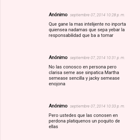
Anónimo
septiembre 07, 2014 10:28 p. m.
Que gane la mas intelijente no inporta
quiensea nadamas que sepa yebar la
responsabilidad que ba a tomar
Anónimo
septiembre 07, 2014 10:31 p. m.
No las conosco en persona pero
clarisa seme ase sinpatica Martha
semease sencilla y jacky semease
enojona
Anónimo
septiembre 07, 2014 10:33 p. m.
Pero ustedes que las conosen en
perdona platiquenos un poquito de
ellas