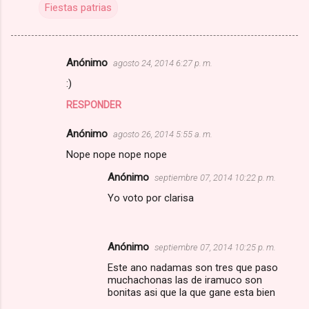
Fiestas patrias
Anónimo
agosto 24, 2014 6:27 p. m.
C
:)
o
RESPONDER
m
e
Anónimo
agosto 26, 2014 5:55 a. m.
n
Nope nope nope nope
t
Anónimo
septiembre 07, 2014 10:22 p. m.
a
Yo voto por clarisa
r
i
o
Anónimo
septiembre 07, 2014 10:25 p. m.
s
Este ano nadamas son tres que paso
muchachonas las de iramuco son
bonitas asi que la que gane esta bien