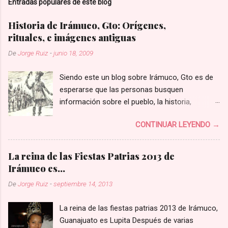
Entradas populares de este blog
u
n
c
Historia de Irámuco, Gto: Orígenes,
o
rituales, e imágenes antiguas
m
e
De
Jorge Ruiz
-
junio 18, 2009
n
t
a
Siendo este un blog sobre Irámuco, Gto es de
r
esperarse que las personas busquen
i
información sobre el pueblo, la historia,
o
orígenes, y más. V arias personas me habían
CONTINUAR LEYENDO →
preguntado o comentado que escribiera sobre
la historia de Irámuco pero, no fue hasta hoy
que recibí el siguiente mensaje de Adriana que
La reina de las Fiestas Patrias 2013 de
me puse a investigar un poco sobre la historia
Irámuco es...
del pueblo, que igual yo tampoco conocía.
De
Jorge Ruiz
-
septiembre 14, 2013
Recientemente he querido escribir un poco del
pueblo de Irámuco. Mi papa nació en ese
La reina de las fiestas patrias 2013 de Irámuco,
pueblo y tengo familia que todavía vive en
Guanajuato es Lupita Después de varias
Irámuco. Quería saber si tal vez tengas acceso