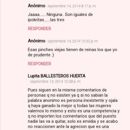
Anónimo
septiembre 14, 2014 8:17 p. m.
Jaaaa....... Ninguna.. Son iguales de
ipokritas.......las tres
RESPONDER
Anónimo
septiembre 14, 2014 10:32 p. m.
Esas pinches viejas tienen de reinas los que yo
de prudente :)
RESPONDER
Lupita BALLESTEROS HUERTA
septiembre 14, 2014 10:38 p. m.
Pues siguen en la misma comentarios de
personas q no existen ya q si no sabian la
palabra anonimo es persona inexistente y ojala
q haya ganado la mejor q todas las mujeres
valemos lo mismo y esto es una competencia y
q no importen los comentarios que del puesto
nadie las va a quitar, solo es envidia y se acabo
no reaccionen ante la agrecion que es una