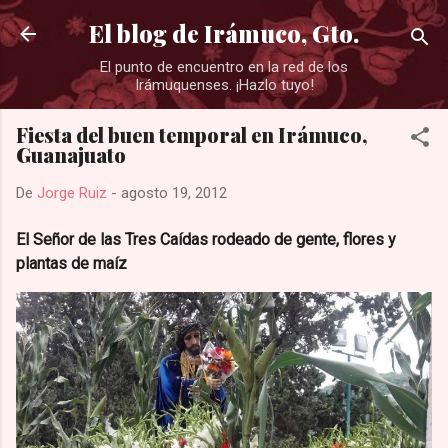
Ir al contenido principal
El blog de Irámuco, Gto.
El punto de encuentro en la red de los
Irámuquenses. ¡Hazlo tuyo!
Fiesta del buen temporal en Irámuco,
Guanajuato
De
Jorge Ruiz
-
agosto 19, 2012
El Señor de las Tres Caídas rodeado de gente, flores y
plantas de maíz