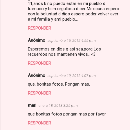
o
11,anos k no puedo estar en mi pueblo d
m
Iramuco y bien orgullosa d cer Mexicana espero
con la boluntad d dios espero poder volver aver
e
a mi familia y ami pueblo...
n
RESPONDER
t
Anónimo
septiembre 16, 2012 4:55 p. m.
a
Esperemos en dios q asi sea.porq Los
r
recuerdos nos mantienen vivos.. <3
i
RESPONDER
o
s
Anónimo
septiembre 19, 2012 4:07 p. m.
que. bonitas fotos. Pongan mas.
RESPONDER
mari
enero 18, 2013 3:25 p. m.
que bonitas fotos pongan mas por favor
RESPONDER