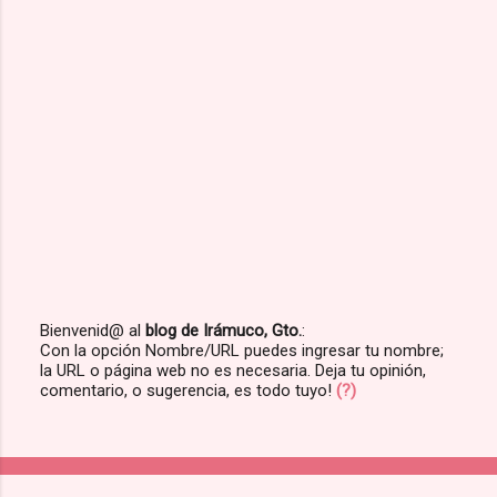
Bienvenid@ al
blog de Irámuco, Gto.
:
Con la opción Nombre/URL puedes ingresar tu nombre;
P
la URL o página web no es necesaria. Deja tu opinión,
u
comentario, o sugerencia, es todo tuyo!
(?)
b
l
i
c
a
r