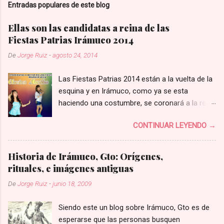
Entradas populares de este blog
u
n
c
Ellas son las candidatas a reina de las
o
Fiestas Patrias Irámuco 2014
m
e
De
Jorge Ruiz
-
agosto 24, 2014
n
t
a
Las Fiestas Patrias 2014 están a la vuelta de la
r
esquina y en Irámuco, como ya se esta
i
haciendo una costumbre, se coronará a la reina
o
el próximo 14 de septiembre. Para que la gente
CONTINUAR LEYENDO →
conozca a las candidatas a reina de las Fiestas
Patrias Irámuco 2014 , Clarisa, Martha y Jacky,
el Comité Cívico Cultural y la delagación del
Historia de Irámuco, Gto: Orígenes,
pueblo realizará serán presentación hoy,
rituales, e imágenes antiguas
domingo 24 de agosto, en el jardín. Habrá una
De
Jorge Ruiz
-
junio 18, 2009
gran kermes para recaudar fondos. Todo
comenzará a las 8:00 de la noche. Vayan y
Siendo este un blog sobre Irámuco, Gto es de
apoyen a su favorita.
esperarse que las personas busquen