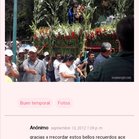
Buen temporal
Fotos
Anónimo
septiembre 13, 2012 1:09 p. m.
C
gracias x rrecordar estos bellos recuerdos ace