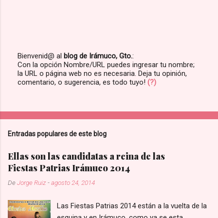
Bienvenid@ al
blog de Irámuco, Gto.
:
Con la opción Nombre/URL puedes ingresar tu nombre;
P
la URL o página web no es necesaria. Deja tu opinión,
u
comentario, o sugerencia, es todo tuyo!
(?)
b
l
i
c
a
r
Entradas populares de este blog
u
n
c
Ellas son las candidatas a reina de las
o
Fiestas Patrias Irámuco 2014
m
e
De
Jorge Ruiz
-
agosto 24, 2014
n
t
a
Las Fiestas Patrias 2014 están a la vuelta de la
r
esquina y en Irámuco, como ya se esta