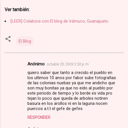
Ver también:
[LEER]
Colabora con El blog de Irámuco, Guanajuato
El Blog
Anónimo
octubre 20, 2009 2:50 p. m.
C
quiero saber que tanto a crecido el pueblo en
o
los ultimos 10 anos por fabor sube fotografias
m
de las colonias nuebas ya que me andicho que
son muy bonitas ya que no eido al pueblo por
e
este periodo de tiempo y lo berde es vida pro
tejan lo poco que queda de arboles notiren
n
basura en los arollos ni en la laguna nocen
t
puercos a.t.t el gefe de gefes
a
RESPONDER
r