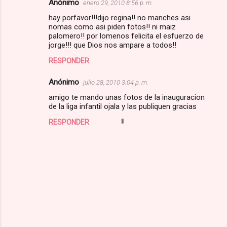
Anónimo
enero 29, 2010 8:56 p. m.
i
hay porfavor!!!dijo regina!! no manches asi
o
nomas como asi piden fotos!! ni maiz
s
palomero!! por lomenos felicita el esfuerzo de
jorge!!! que Dios nos ampare a todos!!
RESPONDER
Anónimo
julio 28, 2010 3:04 p. m.
amigo te mando unas fotos de la inauguracion
de la liga infantil ojala y las publiquen gracias
RESPONDER