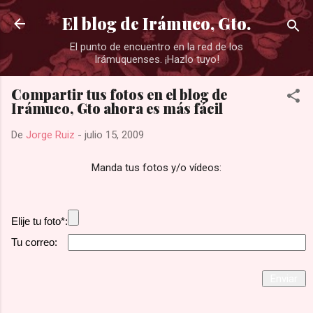
Ir al contenido principal
El blog de Irámuco, Gto.
El punto de encuentro en la red de los
Irámuquenses. ¡Hazlo tuyo!
Compartir tus fotos en el blog de
Irámuco, Gto ahora es más fácil
De
Jorge Ruiz
-
julio 15, 2009
Manda tus fotos y/o vídeos:
Elije tu foto*:
Tu correo: